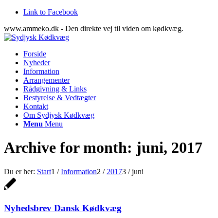
Link to Facebook
www.ammeko.dk - Den direkte vej til viden om kødkvæg.
Forside
Nyheder
Information
Arrangementer
Rådgivning & Links
Bestyrelse & Vedtægter
Kontakt
Om Sydjysk Kødkvæg
Menu
Menu
Archive for month: juni, 2017
Du er her:
Start
1
/
Information
2
/
2017
3
/
juni
Nyhedsbrev Dansk Kødkvæg