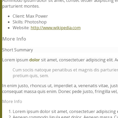
Aommodo ipsum dolor sit amet, consec tetuer adipiscing e
parturient montes.
Client: Max Power
Skills: Photoshop
Website:
http://www.wikipedia.com
More Info
Short Summary
Lorem ipsum
dolor
sit amet, consectetuer adipiscing elit
Cum sociis natoque penatibus et magnis dis parturient
pretium quis, sem.
In enim justo, rhoncus ut, imperdiet a, venenatis vitae, jus
consequat massa quis enim. Donec pede justo, fringilla vel, 
More Info
Lorem ipsum dolor sit amet, consectetuer adipiscing el
Aenean commodo ligula eget dolor. Aenean massa. Cum