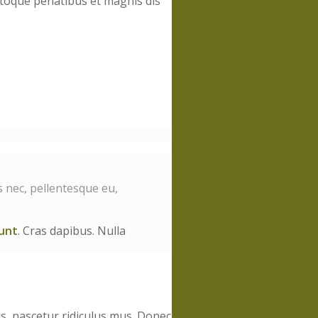
toque penatibus et magnis dis
s nec, pellentesque eu,
dunt
. Cras dapibus. Nulla
, nascetur ridiculus mus. Donec