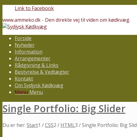
Link to Facebook
www.ammeko.dk - Den direkte vej til viden om kødkvæg.
Forside
Nyheder
Information
Arrangementer
Rådgivning & Links
Bestyrelse & Vedtægter
Kontakt
Om Sydjysk Kødkvæg
Menu
Menu
Single Portfolio: Big Slider
Du er her:
Start
1
/
CSS
2
/
HTML
3
/
Single Portfolio: Big Sli