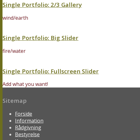
Single Portfolio: 2/3 Gallery
wind/earth
Single Portfolio: Big Slider
fire/water
Single Portfolio: Fullscreen Slider
Add what you want!
Sitemap
Forside
Information
Rådgivning
Bestyrelse