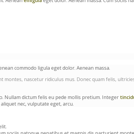
lit. Aenean
emigula
eget dolor. Aenean massa. Cum sociis na
. Aenean commodo ligula eget dolor. Aenean massa.
 montes, nascetur ridiculus mus. Donec quam felis, ultricie
to. Nullam dictum felis eu pede mollis pretium. Integer
tinci
aliquet nec, vulputate eget, arcu.
it.
 sociis natoque penatibus et magnis dis parturient montes