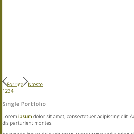
Forrige
Næste
1
2
3
4
Single Portfolio
Lorem
ipsum
dolor sit amet, consectetuer adipiscing elit
dis parturient montes.