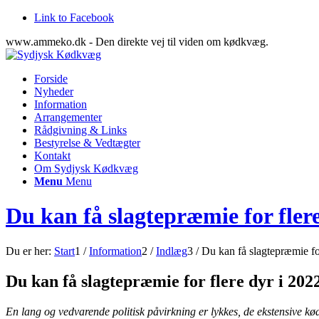
Link to Facebook
www.ammeko.dk - Den direkte vej til viden om kødkvæg.
Forside
Nyheder
Information
Arrangementer
Rådgivning & Links
Bestyrelse & Vedtægter
Kontakt
Om Sydjysk Kødkvæg
Menu
Menu
Du kan få slagtepræmie for flere
Du er her:
Start
1
/
Information
2
/
Indlæg
3
/
Du kan få slagtepræmie fo
Du kan få slagtepræmie for flere dyr i 202
En lang og vedvarende politisk påvirkning er lykkes, de ekstensive 