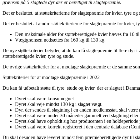
grænsen på 5 slagtede dyr der er berettiget til slagtepræmie.
Det er besluttet, at støttekriterierne for slagtepræmie for kvier, tyre o
Det er besluttet at ændre støttekriterierne for slagtepræmie for kvier,
Den maksimale alder for støtteberettigede kvier hæves fra 16 ti
Vægtgrænsen nedsættes fra 160 kg til 130 kg.
De nye støttekriterier betyder, at du kan få slagtepræmie til flere dyr 
støtteberettigede kvier, tyre og stude.
De øvrige støttekriterier for at modtage slagtepræmie er de samme so
Støttekriterier for at modtage slagtepræmie i 2022
Du kan få udbetalt støtte til tyre, stude og kvier, der er slagtet i Danma
Dyret skal være konsumegnet.
Dyret skal veje mindst 130 kg i slagtet vægt.
Dyr, der sendes til slagtning i en anden medlemsstat, skal vær
Dyret skal være under 30 måneder gammelt ved slagtning eller 
Dyret skal have opholdt sig hos producenten i en holdeperiode p
Dyret skal være korrekt registreret i den centrale database (Ce
Du skal desuden have leveret mindst fem præmieberettigede dyr til slag