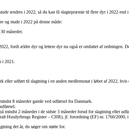
g stude ændres i 2022, så du kan få slagtepræmie til flere dyr i 2022 end 
 tyre og stude i 2022 på denne måde:
l 30 måneder.
i 2022, fordi ældre dyr og lettere dyr nu også er omfattet af ordningen. 
m i 2021.
rk eller udført til slagtning i en anden medlemsstat i løbet af 2022, hvis 
e mindst 8 måneder gamle ved udførsel fra Danmark.
udførsel.
å mindst 2 måneder i de sidste 3 måneder forud for slagtning eller udfø
ntralt Husdyrbrugs Register – CHR), jf. forordning (EF) nr. 1760/2000, 
tning det år, du søger om støtte for.