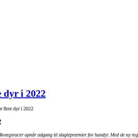
 dyr i 2022
r flere dyr i 2022
2
kødkvægsracer opnår adgang til slagtepræmier for hundyr. Med de ny re