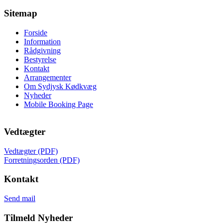
Sitemap
Forside
Information
Rådgivning
Bestyrelse
Kontakt
Arrangementer
Om Sydjysk Kødkvæg
Nyheder
Mobile Booking Page
Vedtægter
Vedtægter (PDF)
Forretningsorden (PDF)
Kontakt
Send mail
Tilmeld Nyheder