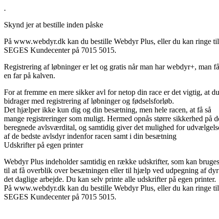
.
Skynd jer at bestille inden påske
På www.webdyr.dk kan du bestille Webdyr Plus, eller du kan ringe til
SEGES Kundecenter på 7015 5015.
Registrering af løbninger er let og gratis når man har webdyr+, man få
en far på kalven.
For at fremme en mere sikker avl for netop din race er det vigtig, at d
bidrager med registrering af løbninger og fødselsforløb.
Det hjælper ikke kun dig og din besætning, men hele racen, at få så
mange registreringer som muligt. Hermed opnås større sikkerhed på d
beregnede avlsværdital, og samtidig giver det mulighed for udvælgels
af de bedste avlsdyr indenfor racen samt i din besætning
Udskrifter på egen printer
Webdyr Plus indeholder samtidig en række udskrifter, som kan bruge
til at få overblik over besætningen eller til hjælp ved udpegning af dyr
det daglige arbejde. Du kan selv printe alle udskrifter på egen printer.
På www.webdyr.dk kan du bestille Webdyr Plus, eller du kan ringe til
SEGES Kundecenter på 7015 5015.