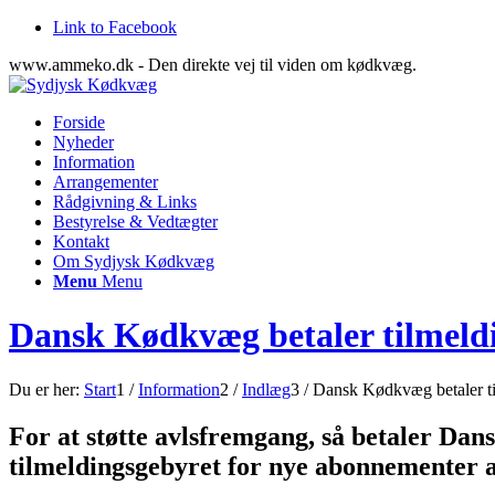
Link to Facebook
www.ammeko.dk - Den direkte vej til viden om kødkvæg.
Forside
Nyheder
Information
Arrangementer
Rådgivning & Links
Bestyrelse & Vedtægter
Kontakt
Om Sydjysk Kødkvæg
Menu
Menu
Dansk Kødkvæg betaler tilmeld
Du er her:
Start
1
/
Information
2
/
Indlæg
3
/
Dansk Kødkvæg betaler ti
For at støtte avlsfremgang, så betaler Da
tilmeldingsgebyret for nye abonnementer 